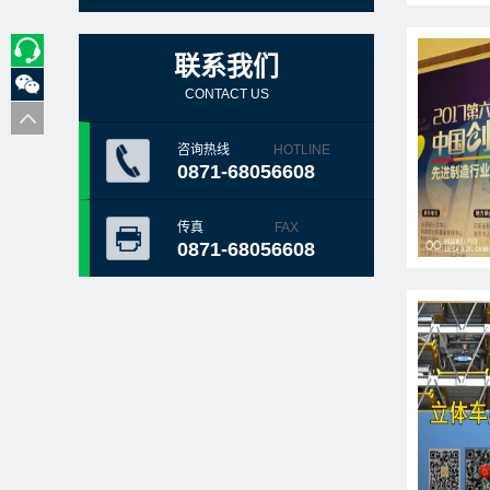
联系我们
CONTACT US
咨询热线
HOTLINE
0871-68056608
传真
FAX
0871-68056608