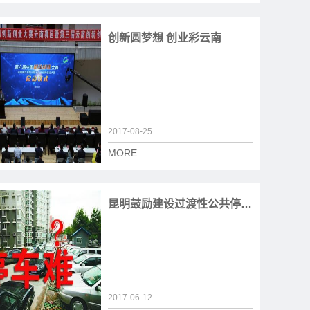
创新圆梦想 创业彩云南
2017-08-25
MORE
昆明鼓励建设过渡性公共停车设施 将有效缓解停车难问题
2017-06-12