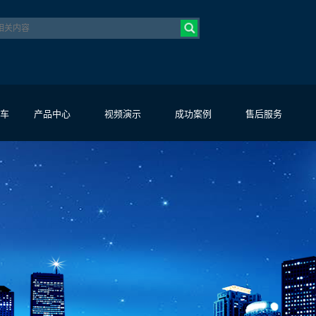
车
产品中心
视频演示
成功案例
售后服务