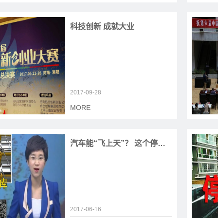
科技创新 成就大业
2017-09-28
MORE
汽车能“飞上天”？ 这个停车场好牛
2017-06-16