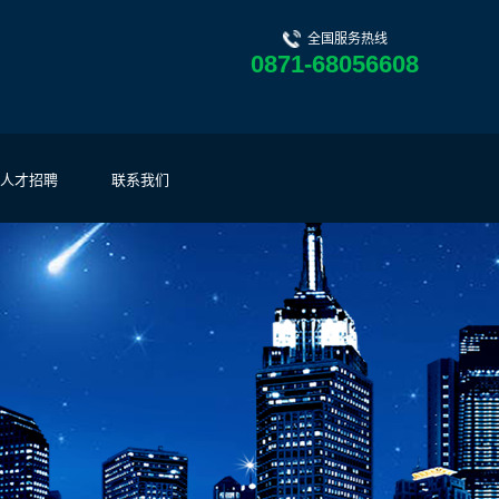
全国服务热线
0871-68056608
人才招聘
联系我们