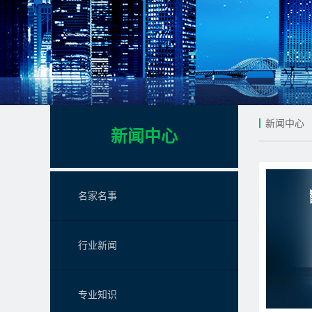
新闻中心
新闻中心
名家名事
行业新闻
专业知识