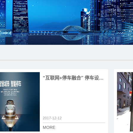
“互联网+停车融合” 停车设备行业发展必然要求
2017-12-12
MORE