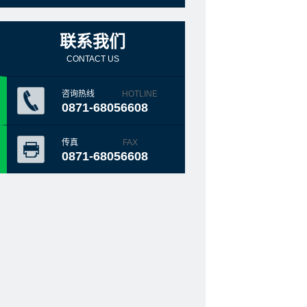
联系我们
CONTACT US
咨询热线
HOTLINE
0871-68056608
传真
FAX
0871-68056608