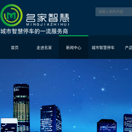
首页
走进名家
新闻中心
城市智慧停车
产