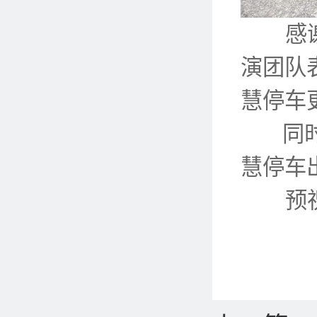
感谢彩
演团队
慧停车
同时大
慧停车
预祝大