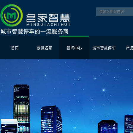
首页
走进名家
新闻中心
城市智慧停车
产