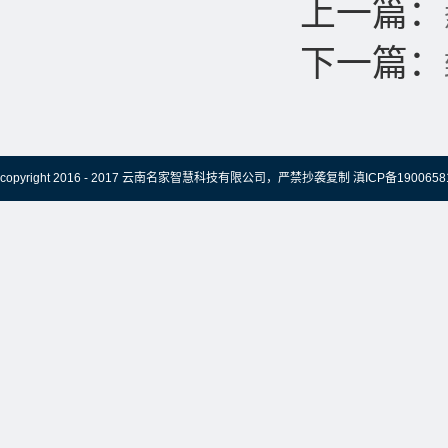
上一篇：
下一篇：
copyright 2016 - 2017 云南名家智慧科技有限公司，严禁抄袭复制
滇ICP备1900658