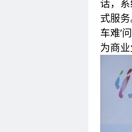
话，系
式服务
车难’
为商业