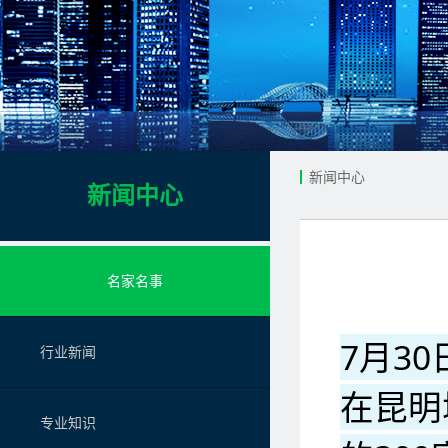
新闻中心
新闻中心
名家名事
7月3
行业新闻
在昆明
专业知识