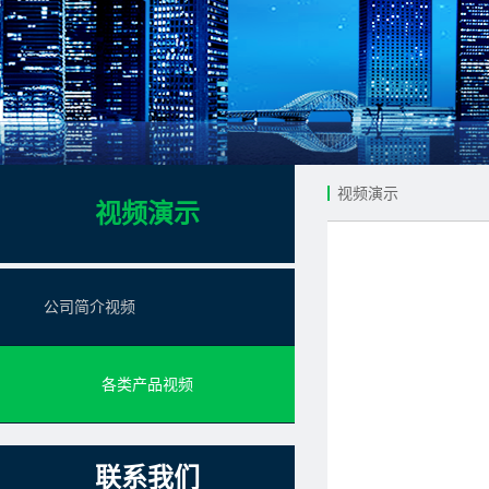
视频演示
视频演示
公司简介视频
各类产品视频
联系我们