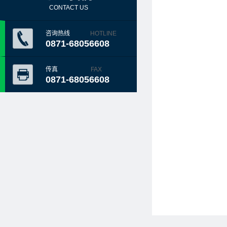
CONTACT US
咨询热线
HOTLINE
0871-68056608
传真
FAX
0871-68056608