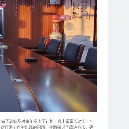
作做了总结及对来年提出了计划。会上董事长对上一年
针对日常工作中出现的问题，共同探讨了改进方法，确