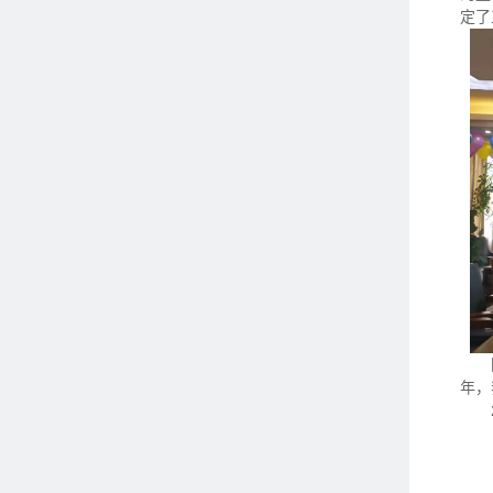
定了
回想
年，
20