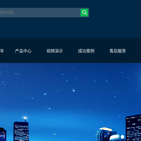
车
产品中心
视频演示
成功案例
售后服务