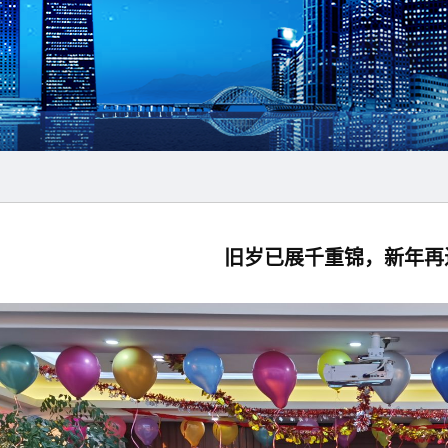
旧岁已展千重锦，新年再