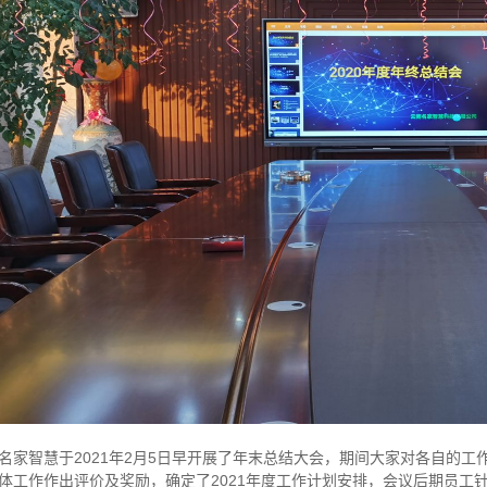
智慧于2021年2月5日早开展了年末总结大会，期间大家对各自的工
体工作作出评价及奖励，确定了2021年度工作计划安排，会议后期员工